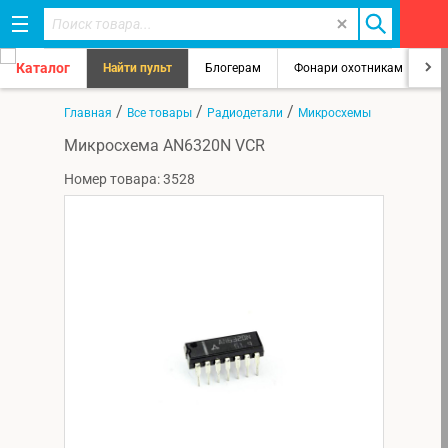
Каталог
Найти пульт
Блогерам
Фонари охотникам
8
/
/
/
Главная
Все товары
Радиодетали
Микросхемы
Микросхема AN6320N VCR
Номер товара: 3528