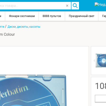
м
Фонари охотникам
8888 пультов
Праздничный свет
Ги
/
мяти
Диски, дискеты, кассеты
m Colour
10