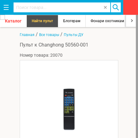
Каталог
Найти пульт
Блогерам
Фонари охотникам
8
/
/
Главная
Все товары
Пульты ДУ
Пульт к Changhong 50560-001
Номер товара: 20070