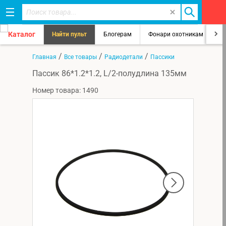
Каталог
Найти пульт
Блогерам
Фонари охотникам
8
/
/
/
Главная
Все товары
Радиодетали
Пассики
Пассик 86*1.2*1.2, L/2-полудлина 135мм
Номер товара: 1490