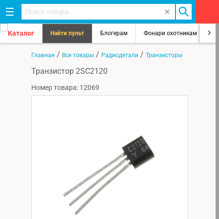
Каталог
Найти пульт
Блогерам
Фонари охотникам
8
/
/
/
Главная
Все товары
Радиодетали
Транзисторы
Транзистор 2SC2120
Номер товара: 12069