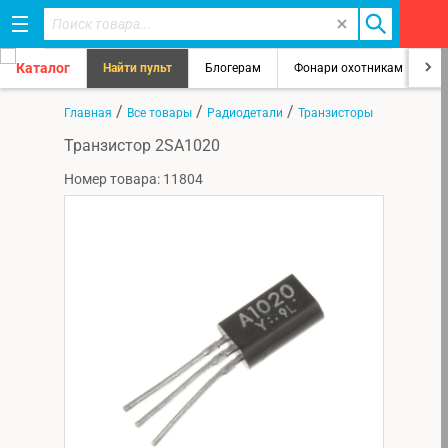
Каталог
Найти пульт
Блогерам
Фонари охотникам
8
/
/
/
Главная
Все товары
Радиодетали
Транзисторы
Транзистор 2SA1020
Номер товара: 11804