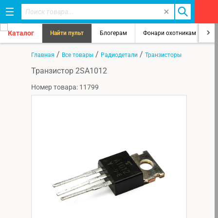
Каталог
Найти пульт
Блогерам
Фонари охотникам
8
/
/
/
Главная
Все товары
Радиодетали
Транзисторы
Транзистор 2SA1012
Номер товара: 11799