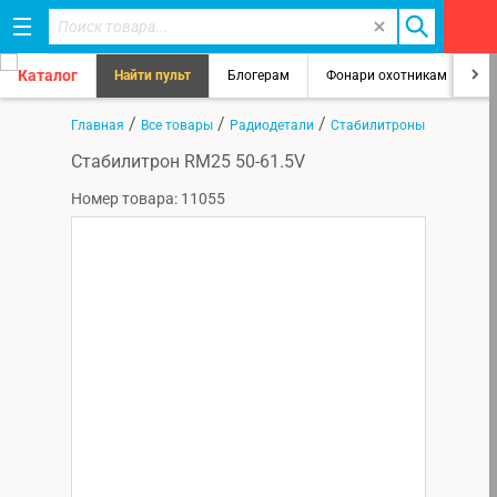
Каталог
Найти пульт
Блогерам
Фонари охотникам
8
/
/
/
Главная
Все товары
Радиодетали
Стабилитроны
Стабилитрон RM25 50-61.5V
Номер товара: 11055