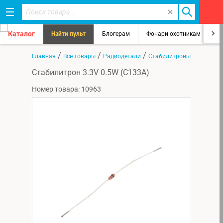
Каталог
Найти пульт
Блогерам
Фонари охотникам
8
/
/
/
Главная
Все товары
Радиодетали
Стабилитроны
Стабилитрон 3.3V 0.5W (С133А)
Номер товара: 10963