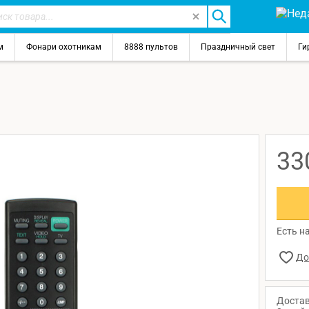
м
Фонари охотникам
8888 пультов
Праздничный свет
Ги
33
Есть на
Достав