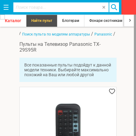
Каталог
Найти пульт
Блогерам
Фонари охотникам
8
/
/
/
Главная
Поиск пульта по моделям аппаратуры
Panasonic
TX-29S95R
Пульты на Телевизор Panasonic TX-
29S95R
Все показанные пульты подойдут к данной
модели техники. Выбирайте максимально
похожий на Ваш или любой другой