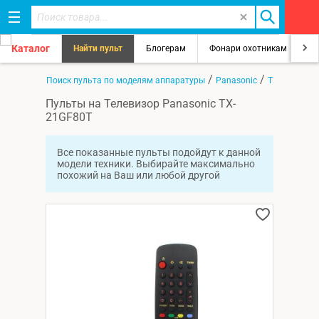
Каталог
Найти пульт
Блогерам
Фонари охотникам
8
/
/
/
Главная
Поиск пульта по моделям аппаратуры
Panasonic
TX-21GF80T
Пульты на Телевизор Panasonic TX-
21GF80T
Все показанные пульты подойдут к данной
модели техники. Выбирайте максимально
похожий на Ваш или любой другой