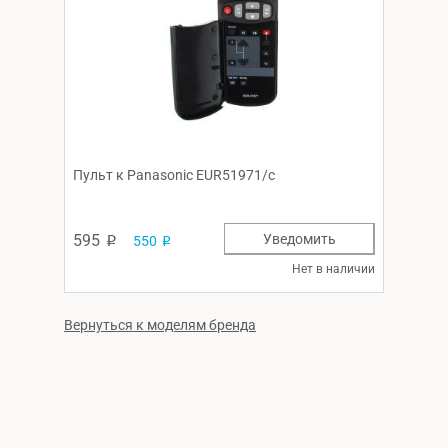
Пульт к Panasonic EUR51971/c
595
Уведомить
550
p
p
Нет в наличии
Вернуться к моделям бренда