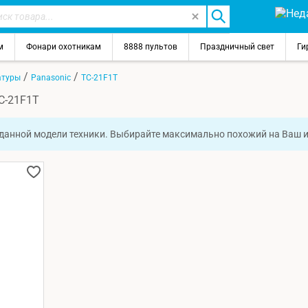
м
Фонари охотникам
8888 пультов
Праздничный свет
Ги
/
/
атуры
Panasonic
TC-21F1T
C-21F1T
 данной модели техники. Выбирайте максимально похожий на Ваш 