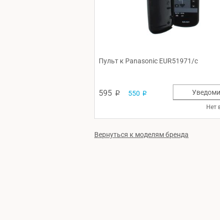
Пульт к Panasonic EUR51971/c
595
Уведоми
550
p
p
Нет 
Вернуться к моделям бренда