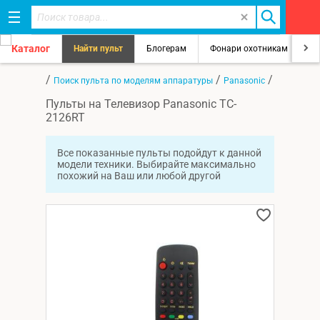
Каталог
Найти пульт
Блогерам
Фонари охотникам
8
/
/
/
Главная
Поиск пульта по моделям аппаратуры
Panasonic
TC-2126RT
Пульты на Телевизор Panasonic TC-
2126RT
Все показанные пульты подойдут к данной
модели техники. Выбирайте максимально
похожий на Ваш или любой другой