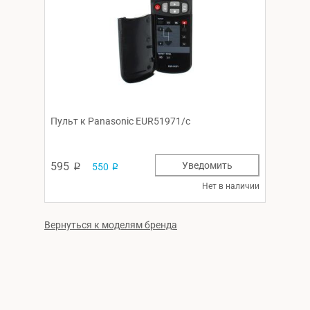
Пульт к Panasonic EUR51971/c
595
Уведомить
550
p
p
Нет в наличии
Вернуться к моделям бренда