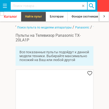
Каталог
Найти пульт
Блогерам
Фонари охотникам
8
/
/
/
Главная
Поиск пульта по моделям аппаратуры
Panasonic
TX-20LA1P
Пульты на Телевизор Panasonic TX-
20LA1P
Все показанные пульты подойдут к данной
модели техники. Выбирайте максимально
похожий на Ваш или любой другой