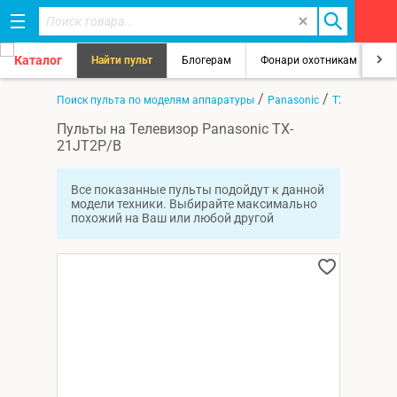
Каталог
Найти пульт
Блогерам
Фонари охотникам
8
/
/
/
Главная
Поиск пульта по моделям аппаратуры
Panasonic
TX-21JT2P/B
Пульты на Телевизор Panasonic TX-
21JT2P/B
Все показанные пульты подойдут к данной
модели техники. Выбирайте максимально
похожий на Ваш или любой другой