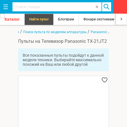
Каталог
Найти пульт
Блогерам
Фонари охотникам
8
/
/
/
Главная
Поиск пульта по моделям аппаратуры
Panasonic
TX-21JT2
Пульты на Телевизор Panasonic TX-21JT2
Все показанные пульты подойдут к данной
модели техники. Выбирайте максимально
похожий на Ваш или любой другой