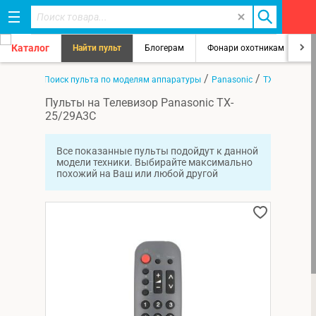
Каталог
Найти пульт
Блогерам
Фонари охотникам
8
/
/
/
Главная
Поиск пульта по моделям аппаратуры
Panasonic
TX-25/29A3C
Пульты на Телевизор Panasonic TX-
25/29A3C
Все показанные пульты подойдут к данной
модели техники. Выбирайте максимально
похожий на Ваш или любой другой