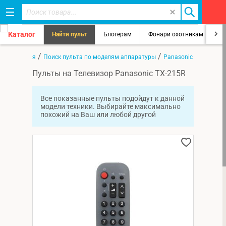
Каталог
Найти пульт
Блогерам
Фонари охотникам
8
/
/
/
Главная
Поиск пульта по моделям аппаратуры
Panasonic
TX-215R
Пульты на Телевизор Panasonic TX-215R
Все показанные пульты подойдут к данной
модели техники. Выбирайте максимально
похожий на Ваш или любой другой