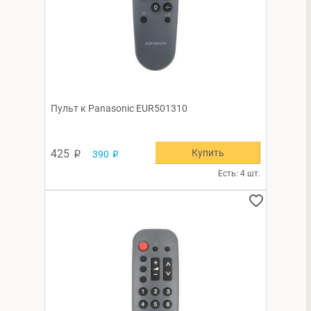
Пульт к Panasonic EUR501310
Купить
425
390
p
p
Есть: 4 шт.