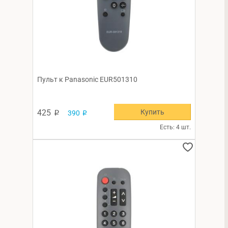
Пульт к Panasonic EUR501310
Купить
425
390
p
p
Есть: 4 шт.