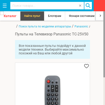
Каталог
Найти пульт
Блогерам
Фонари охотникам
8
/
/
/
Главная
Поиск пульта по моделям аппаратуры
Panasonic
TC-25V50
Пульты на Телевизор Panasonic TC-25V50
Все показанные пульты подойдут к данной
модели техники. Выбирайте максимально
похожий на Ваш или любой другой