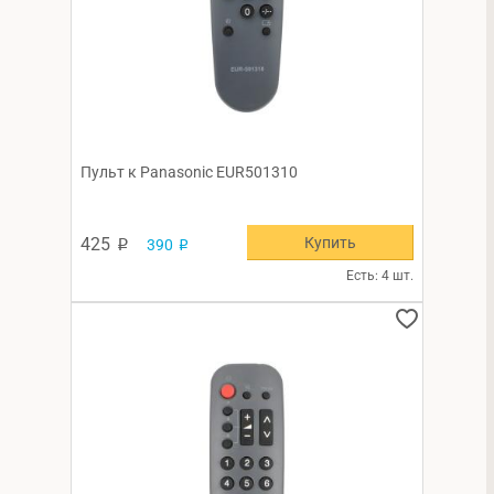
Пульт к Panasonic EUR501310
Купить
425
390
p
p
Есть: 4 шт.