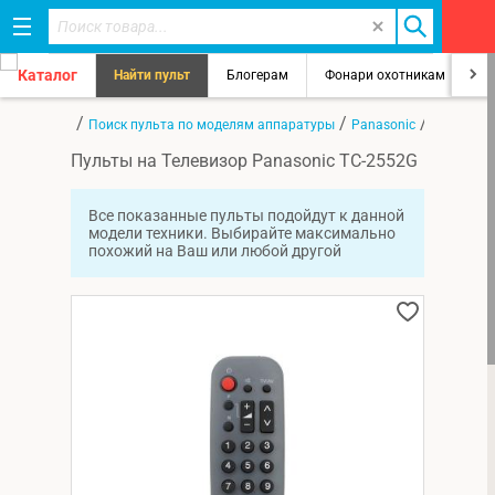
Каталог
Найти пульт
Блогерам
Фонари охотникам
8
/
/
/
Главная
Поиск пульта по моделям аппаратуры
Panasonic
TC-2552G
Пульты на Телевизор Panasonic TC-2552G
Все показанные пульты подойдут к данной
модели техники. Выбирайте максимально
похожий на Ваш или любой другой