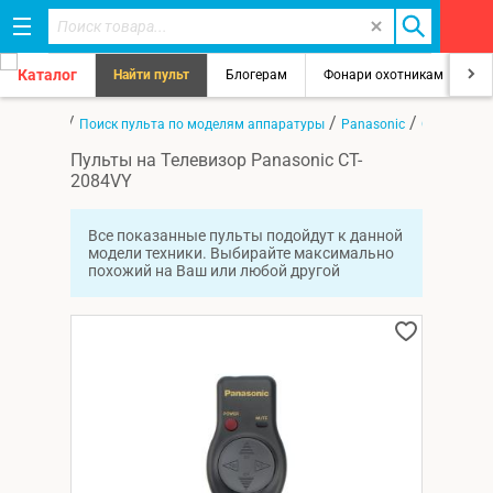
Каталог
Найти пульт
Блогерам
Фонари охотникам
8
/
/
/
Главная
Поиск пульта по моделям аппаратуры
Panasonic
CT-2084VY
Пульты на Телевизор Panasonic CT-
2084VY
Все показанные пульты подойдут к данной
модели техники. Выбирайте максимально
похожий на Ваш или любой другой