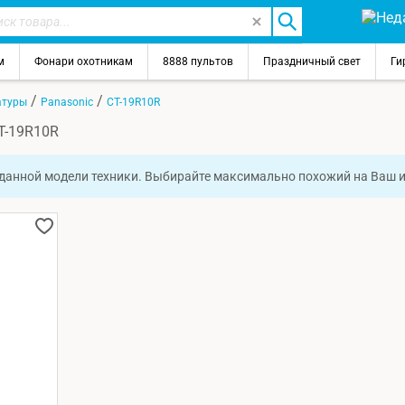
м
Фонари охотникам
8888 пультов
Праздничный свет
Ги
/
/
атуры
Panasonic
CT-19R10R
T-19R10R
 данной модели техники. Выбирайте максимально похожий на Ваш 