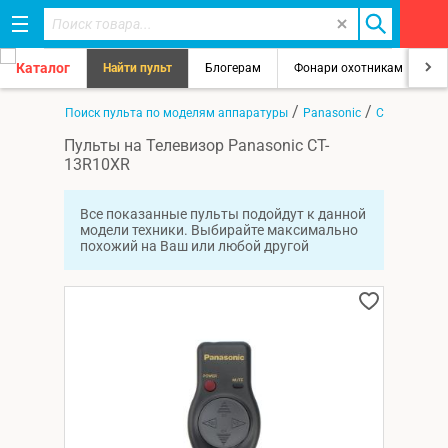
Каталог
Найти пульт
Блогерам
Фонари охотникам
8
/
/
/
Главная
Поиск пульта по моделям аппаратуры
Panasonic
CT-13R10XR
Пульты на Телевизор Panasonic CT-
13R10XR
Все показанные пульты подойдут к данной
модели техники. Выбирайте максимально
похожий на Ваш или любой другой