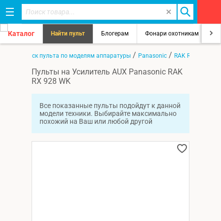
Каталог
Найти пульт
Блогерам
Фонари охотникам
8
/
/
/
вная
Поиск пульта по моделям аппаратуры
Panasonic
RAK RX 928 WK
Пульты на Усилитель AUX Panasonic RAK
RX 928 WK
Все показанные пульты подойдут к данной
модели техники. Выбирайте максимально
похожий на Ваш или любой другой