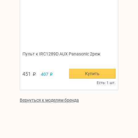
Пульт к IRC1289D AUX Panasonic 2реж
Купить
451
407
p
p
Есть: 1 шт.
Вернуться к моделям бренда