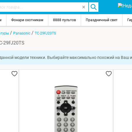
м
Фонари охотникам
8888 пультов
Праздничный свет
Ги
/
/
атуры
Panasonic
TC-29FJ20TS
TC-29FJ20TS
 данной модели техники. Выбирайте максимально похожий на Ваш 