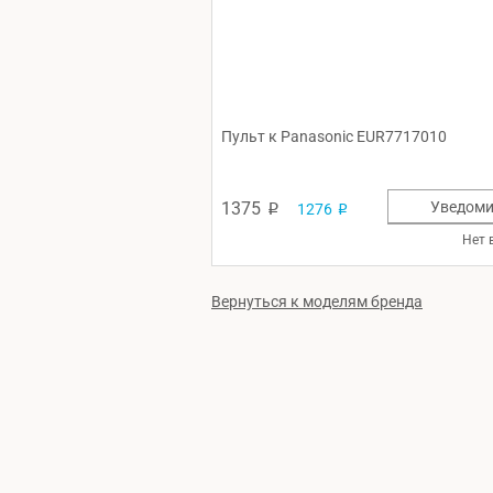
Пульт к Panasonic EUR7717010
1375
Уведоми
1276
p
p
Нет 
Вернуться к моделям бренда