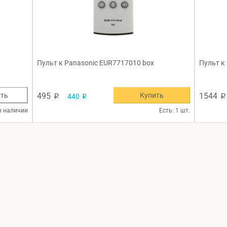
Пульт к Panasonic EUR7717010 box
Пульт к
Купить
ть
495
1544
440
p
p
p
в наличии
Есть: 1 шт.