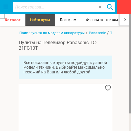
Каталог
Найти пульт
Блогерам
Фонари охотникам
8
/
/
/
Главная
Поиск пульта по моделям аппаратуры
Panasonic
TC-21FG10T
Пульты на Телевизор Panasonic TC-
21FG10T
Все показанные пульты подойдут к данной
модели техники. Выбирайте максимально
похожий на Ваш или любой другой