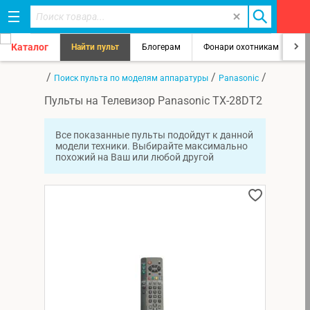
Каталог
Найти пульт
Блогерам
Фонари охотникам
8
/
/
/
Главная
Поиск пульта по моделям аппаратуры
Panasonic
TX-28DT2
Пульты на Телевизор Panasonic TX-28DT2
Все показанные пульты подойдут к данной
модели техники. Выбирайте максимально
похожий на Ваш или любой другой