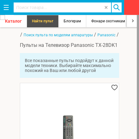
Каталог
Найти пульт
Блогерам
Фонари охотникам
8
/
/
/
Главная
Поиск пульта по моделям аппаратуры
Panasonic
TX-28DK1
Пульты на Телевизор Panasonic TX-28DK1
Все показанные пульты подойдут к данной
модели техники. Выбирайте максимально
похожий на Ваш или любой другой