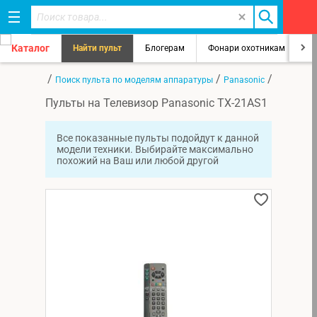
Каталог
Найти пульт
Блогерам
Фонари охотникам
8
/
/
/
Главная
Поиск пульта по моделям аппаратуры
Panasonic
TX-21AS1
Пульты на Телевизор Panasonic TX-21AS1
Все показанные пульты подойдут к данной
модели техники. Выбирайте максимально
похожий на Ваш или любой другой