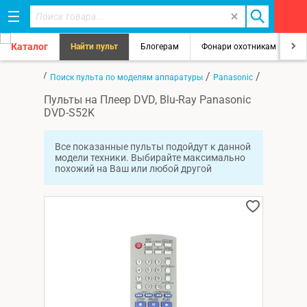
Каталог
Найти пульт
Блогерам
Фонари охотникам
8
/
/
/
Главная
Поиск пульта по моделям аппаратуры
Panasonic
DVD-S52K
Пульты на Плеер DVD, Blu-Ray Panasonic
DVD-S52K
Все показанные пульты подойдут к данной
модели техники. Выбирайте максимально
похожий на Ваш или любой другой