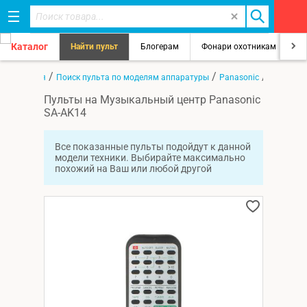
Каталог
Найти пульт
Блогерам
Фонари охотникам
8
/
/
/
Главная
Поиск пульта по моделям аппаратуры
Panasonic
SA-AK14
Пульты на Музыкальный центр Panasonic
SA-AK14
Все показанные пульты подойдут к данной
модели техники. Выбирайте максимально
похожий на Ваш или любой другой