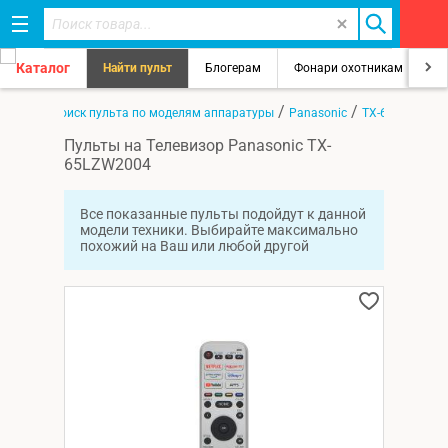
Каталог
Найти пульт
Блогерам
Фонари охотникам
8
/
/
/
лавная
Поиск пульта по моделям аппаратуры
Panasonic
TX-65LZW2004
Пульты на Телевизор Panasonic TX-
65LZW2004
Все показанные пульты подойдут к данной
модели техники. Выбирайте максимально
похожий на Ваш или любой другой