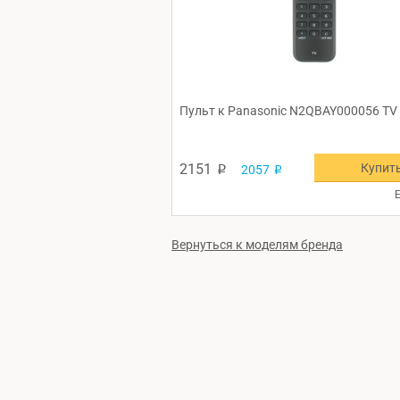
Пульт к Panasonic N2QBAY000056 TV
Купит
2151
2057
p
p
Е
Вернуться к моделям бренда