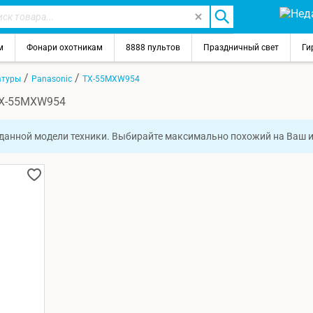
м
Фонари охотникам
8888 пультов
Праздничный свет
Ги
/
/
атуры
Panasonic
TX-55MXW954
 TX-55MXW954
 данной модели техники. Выбирайте максимально похожий на Ваш 