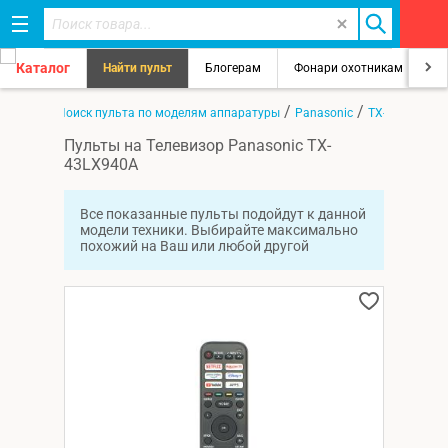
Каталог
Найти пульт
Блогерам
Фонари охотникам
8
/
/
/
Главная
Поиск пульта по моделям аппаратуры
Panasonic
TX-43LX940A
Пульты на Телевизор Panasonic TX-
43LX940A
Все показанные пульты подойдут к данной
модели техники. Выбирайте максимально
похожий на Ваш или любой другой