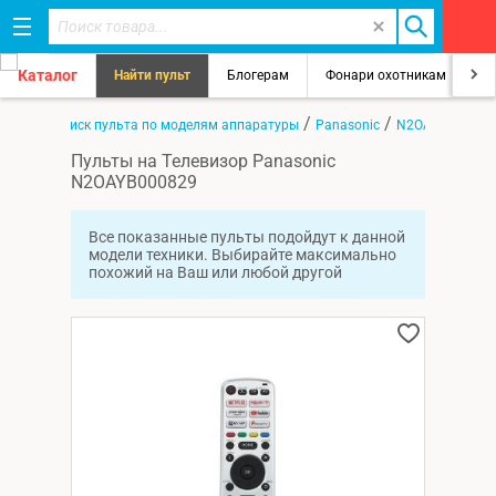
Каталог
Найти пульт
Блогерам
Фонари охотникам
8
/
/
/
авная
Поиск пульта по моделям аппаратуры
Panasonic
N2OAYB000829
Пульты на Телевизор Panasonic
N2OAYB000829
Все показанные пульты подойдут к данной
модели техники. Выбирайте максимально
похожий на Ваш или любой другой