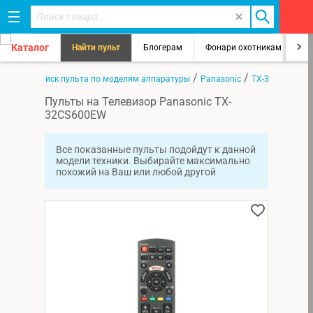
Каталог
Найти пульт
Блогерам
Фонари охотникам
8
/
/
/
авная
Поиск пульта по моделям аппаратуры
Panasonic
TX-32CS600EW
Пульты на Телевизор Panasonic TX-
32CS600EW
Все показанные пульты подойдут к данной
модели техники. Выбирайте максимально
похожий на Ваш или любой другой