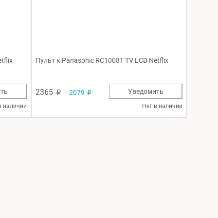
flix
Пульт к Panasonic RC1008T TV LCD Netflix
ть
2365
Уведомить
2079
p
p
в наличии
Нет в наличии