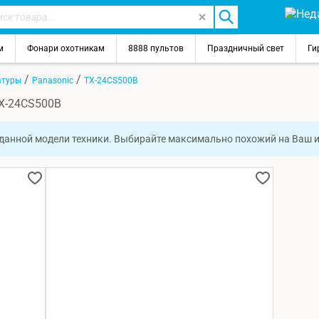
м
Фонари охотникам
8888 пультов
Праздничный свет
Ги
/
/
атуры
Panasonic
TX-24CS500B
TX-24CS500B
 данной модели техники. Выбирайте максимально похожий на Ваш 