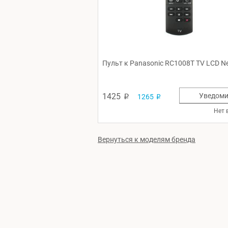
Пульт к Panasonic RC1008T TV LCD Net
1425
Уведоми
1265
p
p
Нет 
Вернуться к моделям бренда