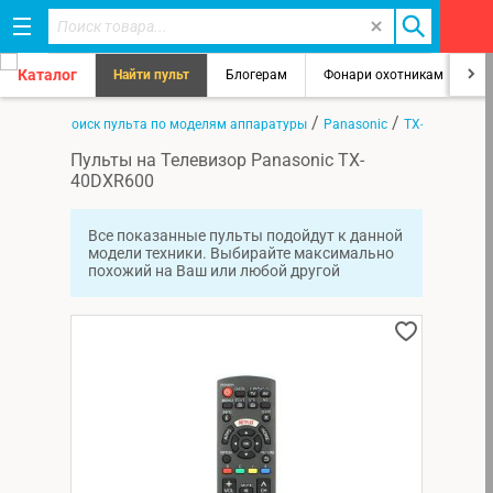
Каталог
Найти пульт
Блогерам
Фонари охотникам
8
/
/
/
лавная
Поиск пульта по моделям аппаратуры
Panasonic
TX-40DXR600
Пульты на Телевизор Panasonic TX-
40DXR600
Все показанные пульты подойдут к данной
модели техники. Выбирайте максимально
похожий на Ваш или любой другой