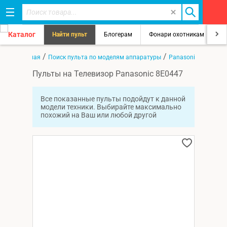
Каталог
Найти пульт
Блогерам
Фонари охотникам
8
/
/
/
Главная
Поиск пульта по моделям аппаратуры
Panasonic
8E0447
Пульты на Телевизор Panasonic 8E0447
Все показанные пульты подойдут к данной
модели техники. Выбирайте максимально
похожий на Ваш или любой другой