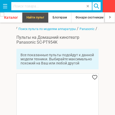
Каталог
Найти пульт
Блогерам
Фонари охотникам
8
/
/
/
Главная
Поиск пульта по моделям аппаратуры
Panasonic
SC-PT954K
Пульты на Домашний кинотеатр
Panasonic SC-PT954K
Все показанные пульты подойдут к данной
модели техники. Выбирайте максимально
похожий на Ваш или любой другой