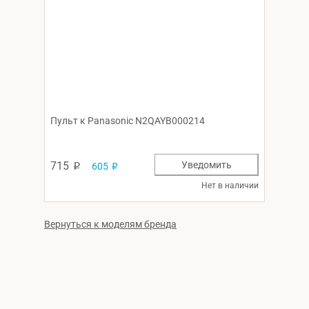
Пульт к Panasonic N2QAYB000214
715
Уведомить
605
p
p
Нет в наличии
Вернуться к моделям бренда