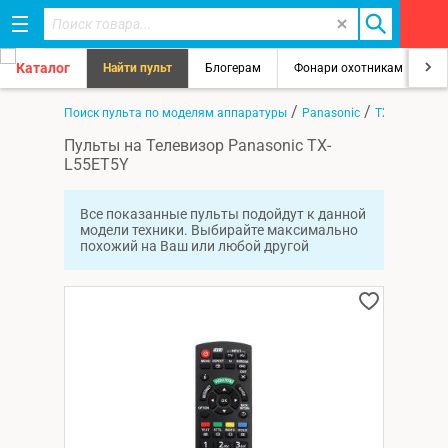
Каталог
Найти пульт
Блогерам
Фонари охотникам
8
/
/
/
Главная
Поиск пульта по моделям аппаратуры
Panasonic
TX-L55ET5Y
Пульты на Телевизор Panasonic TX-
L55ET5Y
Все показанные пульты подойдут к данной
модели техники. Выбирайте максимально
похожий на Ваш или любой другой