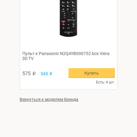
Пульт к Panasonic N2QAYB000752 box Viera
3D TV
Купить
575
545
p
p
Есть: 4 шт.
Вернуться к моделям бренда