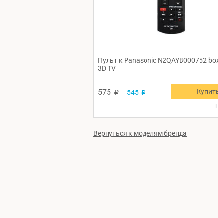
Пульт к Panasonic N2QAYB000752 box
3D TV
Купит
575
545
p
p
Е
Вернуться к моделям бренда