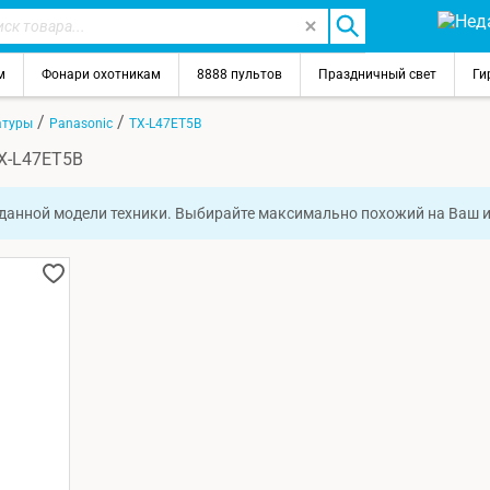
м
Фонари охотникам
8888 пультов
Праздничный свет
Ги
/
/
атуры
Panasonic
TX-L47ET5B
TX-L47ET5B
 данной модели техники. Выбирайте максимально похожий на Ваш 