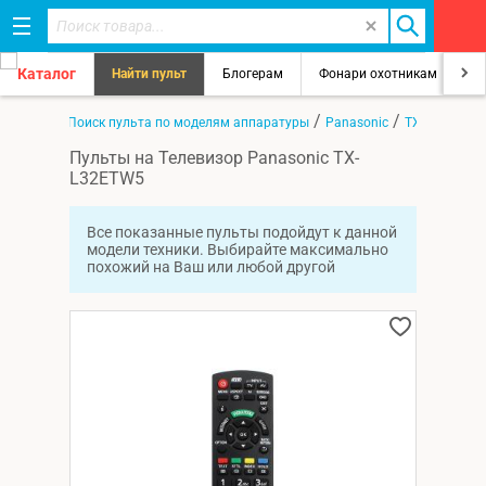
Каталог
Найти пульт
Блогерам
Фонари охотникам
8
/
/
/
Главная
Поиск пульта по моделям аппаратуры
Panasonic
TX-L32ETW5
Пульты на Телевизор Panasonic TX-
L32ETW5
Все показанные пульты подойдут к данной
модели техники. Выбирайте максимально
похожий на Ваш или любой другой