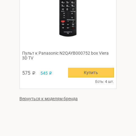
Пульт к Panasonic N2QAYB000752 box Viera
3D TV
Купить
575
545
p
p
Есть: 4 шт.
Вернуться к моделям бренда