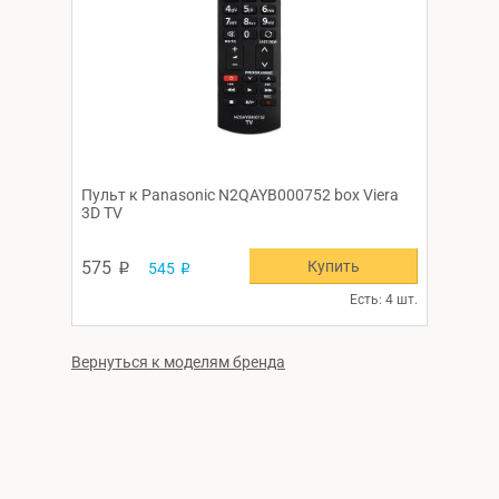
Пульт к Panasonic N2QAYB000752 box Viera
3D TV
Купить
575
545
p
p
Есть: 4 шт.
Вернуться к моделям бренда