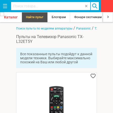
Каталог
Найти пульт
Блогерам
Фонари охотникам
8
/
/
/
Главная
Поиск пульта по моделям аппаратуры
Panasonic
TX-L32ET5Y
Пульты на Телевизор Panasonic TX-
L32ET5Y
Все показанные пульты подойдут к данной
модели техники. Выбирайте максимально
похожий на Ваш или любой другой