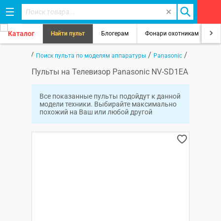
Каталог
Найти пульт
Блогерам
Фонари охотникам
8
/
/
/
Главная
Поиск пульта по моделям аппаратуры
Panasonic
NV-SD1EA
Пульты на Телевизор Panasonic NV-SD1EA
Все показанные пульты подойдут к данной
модели техники. Выбирайте максимально
похожий на Ваш или любой другой