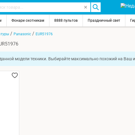
м
Фонари охотникам
8888 пультов
Праздничный свет
Ги
/
/
атуры
Panasonic
EUR51976
EUR51976
 данной модели техники. Выбирайте максимально похожий на Ваш 