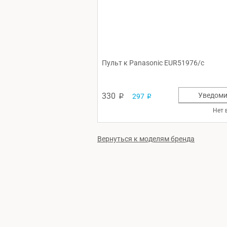
Пульт к Panasonic EUR51976/c
330
Уведоми
297
p
p
Нет 
Вернуться к моделям бренда