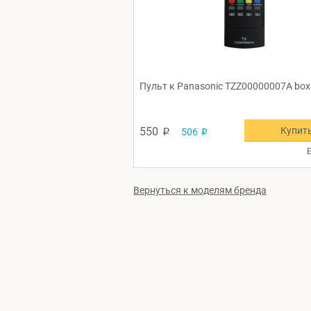
Пульт к Panasonic TZZ00000007A box
Купит
550
506
p
p
Е
Вернуться к моделям бренда