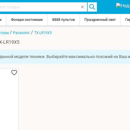
м
Фонари охотникам
8888 пультов
Праздничный свет
Ги
/
/
атуры
Panasonic
TX-LR19X5
TX-LR19X5
 данной модели техники. Выбирайте максимально похожий на Ваш 