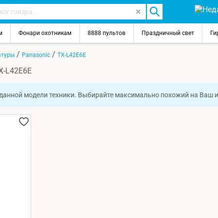
м
Фонари охотникам
8888 пультов
Праздничный свет
Ги
/
/
атуры
Panasonic
TX-L42E6E
X-L42E6E
 данной модели техники. Выбирайте максимально похожий на Ваш 