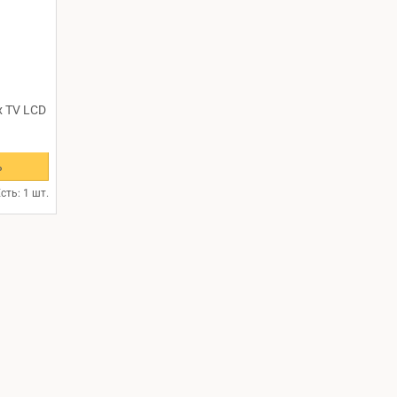
x TV LCD
ь
сть: 1 шт.