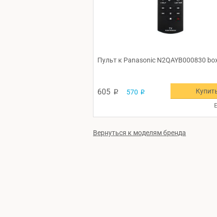
Пульт к Panasonic N2QAYB000830 bo
Купит
605
570
p
p
Е
Вернуться к моделям бренда