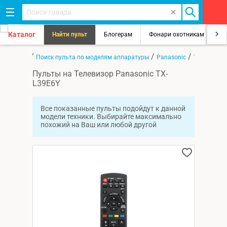
Каталог
Найти пульт
Блогерам
Фонари охотникам
8
/
/
/
Главная
Поиск пульта по моделям аппаратуры
Panasonic
TX-L39E6Y
Пульты на Телевизор Panasonic TX-
L39E6Y
Все показанные пульты подойдут к данной
модели техники. Выбирайте максимально
похожий на Ваш или любой другой